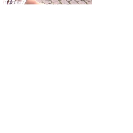
Contact
STICHTING DE NOTOIRE FANFARE
Freek Meulendijks
Chef de Bureau
Molenweg 22
5721 XH ASTEN
Nederland